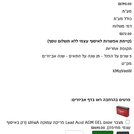
₪790.00
מע"מ:
כולל מע"מ
דמי משלוח:
₪72.00
(קיימת אפשרות לאיסוף עצמי ללא תשלום נוסף)
תקופת אחריות:
5 שנים על הפנל - 25 שנה על התאים - שנה אביזרים
מק''ט:
KM12V80W
תוספות אפשריות:
פרטים בהרחבה ראו בדף אביזרים:
מצבר אטום Lead Acid AGM GEL פריקה עמוקה 12V41A (רק באיסוף
עצמי מחיפה),
₪490.00