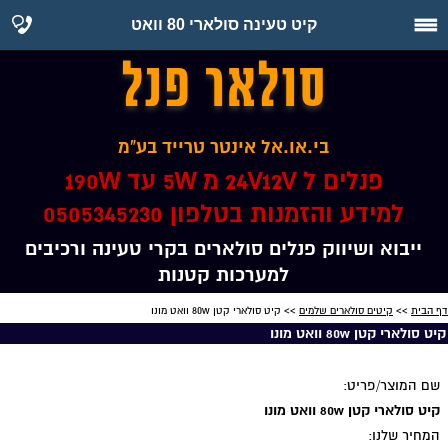
קיט טעינה סולארי 80 וואט
סולאר פנל
בי.או.אל אינטר טרייד בע"מ
פנלים ל 24V12V מ 5W עד 190W
למידע והזמנות בטלפון 0505345230
ייבוא ושיווק פנלים סולארים בקרי טעינה ורכיבים
למערכות קטנות
דף הבית
>>
קיטים סולארים שלמים
>> קיט סולארי קטן 80w וואט מונו
קיט סולארי קטן 80w וואט מונו
שם המוצר/פריט:
קיט סולארי קטן 80w וואט מונו
המחיר שלנו: