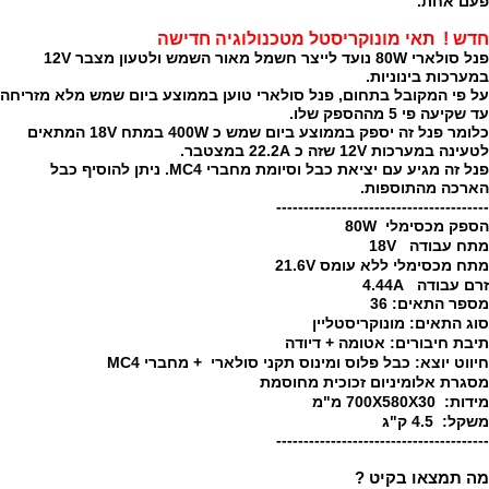
פעם אחת.
חדש ! תאי מונוקריסטל מטכנולוגיה חדישה
פנל סולארי 80W נועד לייצר חשמל מאור השמש ולטעון מצבר 12V
במערכות בינוניות.
על פי המקובל בתחום, פנל סולארי טוען בממוצע ביום שמש מלא מזריחה
עד שקיעה פי 5 מההספק שלו.
כלומר פנל זה יספק בממוצע ביום שמש כ 400W במתח 18V המתאים
לטעינה במערכות 12V שזה כ 22.2A במצטבר.
פנל זה מגיע עם יציאת כבל וסיומת מחברי MC4. ניתן להוסיף כבל
הארכה מהתוספות.
---------------------------------------
הספק מכסימלי 80W
מתח עבודה 18V
מתח מכסימלי ללא עומס 21.6V
זרם עבודה 4.44A
מספר התאים: 36
סוג התאים: מונוקריסטליין
תיבת חיבורים: אטומה + דיודה
חיווט יוצא: כבל פלוס ומינוס תקני סולארי + מחברי MC4
מסגרת אלומיניום זכוכית מחוסמת
מידות: 700X580X30 מ"מ
משקל: 4.5 ק"ג
---------------------------------------
מה תמצאו בקיט ?