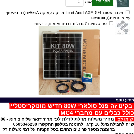
הוסף לסל
כמות:
מצבר אטום Lead Acid AGM GEL פריקה עמוקה 12V52A (רק באיסוף
עצמי מחיפה),
₪590.00
סט 4 זוויות Z גדולות ברגים ואומים,
₪119.00
מידע נוסף
בקיט זה פנל סולארי 80W חדיש מונוקריסטליין
כולל כבלים עם מחברי MC4
מחיר משלוח מדלת לדלת לפי
שימו לב:
מחיר דואר שליחים הוא -.86
ש"ח לחבילה מעל 10 ק"ג. להזמנה בטלפון התקשרו 0505345230
בהזמנת מספר פריטים תחויבו בסל הקניות על דמי משלוח רק