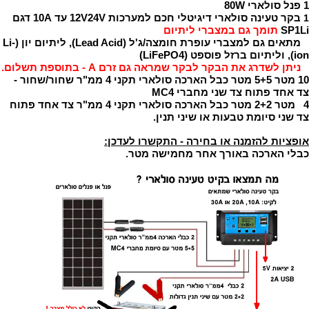
1 פנל סולארי 80W
בקר טעינה סולארי דיגיטלי חכם למערכות 12V24V עד 10A דגם
1
SP1Li
תומך גם במצברי ליתיום
מתאים גם למצברי עופרת חומצה/ג'ל (Lead Acid), ליתיום יון (Li-
ion), וליתיום ברזל פוספט (LiFePO4)
ניתן לשדרג את הבקר לבקר שמראה גם זרם A - בתוספת תשלום.
10 מטר
5+5 מטר
כבל הארכה סולארי תקני 4 ממ"ר שחור/שחור -
צד אחד פתוח צד שני מחברי MC4
4 מטר
2+2 מטר
כבל הארכה סולארי תקני 4 ממ"ר צד אחד פתוח
צד שני סיומת טבעות או שיני תנין.
אופציות להזמנה או בחירה - התקשרו לעדכן:
כבלי הארכה באורך אחר מחמישה מטר.