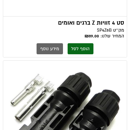
סט 4 זוויות Z ברגים ואומים
מק''ט
SP4Z8B
המחיר שלנו:
₪89.00
הוסף לסל
מידע נוסף