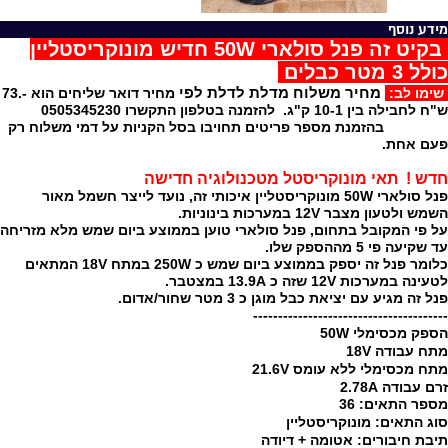
מידע נוסף
בקיט זה פנל סולארי 50W חדיש מונוקריסטליין
כולל 3 מטר כבלים
מחיר משלוח מדלת לדלת לפי
שימו לב:
מחיר דואר שליחים הוא -.73
ש"ח לחבילה בין 10-1 ק"ג. להזמנה בטלפון התקשרו 0505345230
בהזמנת מספר פריטים תחויבו בסל הקניות על דמי משלוח רק
פעם אחת.
חדש ! תאי מונוקריסטל מטכנולוגיה חדישה
פנל סולארי 50W מונוקריסטליין איכותי זה, נועד לייצר חשמל מאור
השמש ולטעון מצבר 12V במערכות בינוניות.
על פי המקובל בתחום, פנל סולארי טוען בממוצע ביום שמש מלא מזריחה
עד שקיעה פי 5 מההספק שלו.
כלומר פנל זה יספק בממוצע ביום שמש כ 250W במתח 18V המתאים
לטעינה במערכות 12V שזה כ 13.9A במצטבר.
פנל זה מגיע עם יציאת כבל מוגן כ 3 מטר שחור/אדום.
---------------------------------------
הספק מכסימלי 50W
מתח עבודה 18V
מתח מכסימלי ללא עומס 21.6V
זרם עבודה 2.
A
78
מספר התאים: 36
סוג התאים: מונוקריסטליין
תיבת חיבורים: אטומה + דיודה