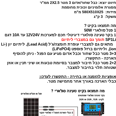
חיווט יוצא: כבל שחור/אדום 3 מטר 2X2.5 ממ"ר
מסגרת אלומיניום זכוכית מחוסמת
מידות: 580X510X25 מ"מ
משקל: 3 ק"ג
מה תמצאו בקיט ?
1 פנל סולארי 50W
בקר טעינה סולארי דיגיטלי חכם למערכות 12V24V עד 10A דגם
1
SP1Li
תומך גם במצברי ליתיום
מתאים גם למצברי עופרת חומצה/ג'ל (Lead Acid), ליתיום יון (Li-
ion), וליתיום ברזל פוספט (LiFePO4)
3+3 מטר כבל שחור וכבל אדום מגיע עם הפנל - ניתן להוסיף
הארכה - התקשרו.
2+2 מטר
כבל חיבור למצבר בסיומת טבעות או שיני תנין או אוזן
שטוחה תלוי בחיבור למצבר.
אופציות להזמנה או בחירה - התקשרו לעדכן:
כבלי הארכה באורך אחר מחמישה מטר.