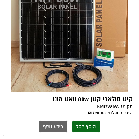
קיט סולארי קטן 80w וואט מונו
מק''ט
KM12V80W
המחיר שלנו:
₪790.00
הוסף לסל
מידע נוסף