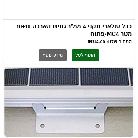
כבל סולארי תקני 4 ממ"ר גמיש הארכה 10+10
מטר MC4/פתוח
המחיר שלנו:
₪214.00
הוסף לסל
מידע נוסף