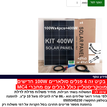
הוסף לסל
כמות:
מידע נוסף
בקיט זה 4 פנלים סולאריים 100W חדישים
מונוקריסטליין כולל כבלים עם מחברי MC4
מחיר משלוח מדלת לדלת
שימו לב:
המשלוח בשתי חבילות.
לפי
מחיר דואר שליחים הוא -.86 ש"ח לחבילה מעל 10 ק"ג. להזמנה
בטלפון התקשרו 0505345230
בהזמנת מספר פריטים תחויבו בסל הקניות על דמי משלוח רק