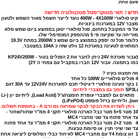
פעם אחת.
חדש ! תאי מונוקריסטל מטכנולוגיה חדישה
קיט סולארי 400W - 4X100W נועד לייצר חשמל מאור השמש ולטעון
מצבר 12V במערכות בינוניות.
על פי המקובל בתחום, פנל סולארי יטען בממוצע ביום שמש מלא
מזריחה עד שקיעה פי 5 מההספק המכסימלי שלו.
כלומר פנל זה יספק בממוצע ביום שמש כ 2000W במתח 19.3V
המתאים לטעינה במערכת 12 וולט שזה כ 104A במצטבר.
(עבור מערכת 24V ניתן לחבר את 2 הפנלים בטור - KP24V200W
כמו בתמונה. עבור 12V חברו במקביל עם צמתי ה 2Y)
מה תמצאו בקיט ?
4 פנלים סולאריים 100W כל אחד
בקר טעינה סולארי דיגיטלי חכם למערכות 12V24V עד 30A דגם
1
SP3Li
תומך גם במצברי ליתיום
מתאים גם למצברי עופרת חומצה/ג'ל (Lead Acid), ליתיום יון (Li-
ion), וליתיום ברזל פוספט (LiFePO4)
ניתן לשדרג את הבקר לבקר שמראה גם זרם A - בתוספת תשלום.
10 מטר
5+5 מטר
כבל הארכה סולארי תקני 4 ממ"ר שחור/שחור -
צד אחד פתוח צד שני מחברי MC4
4 מטר
2+2 מטר
כבל הארכה סולארי תקני 4 ממ"ר צד אחד פתוח
צד שני שיני תנין או סיומת טבעות.
1 זוג צומת Y4 עם מחברי MC4 לאיחוד כבלי הפלוסים ליציאה אחת