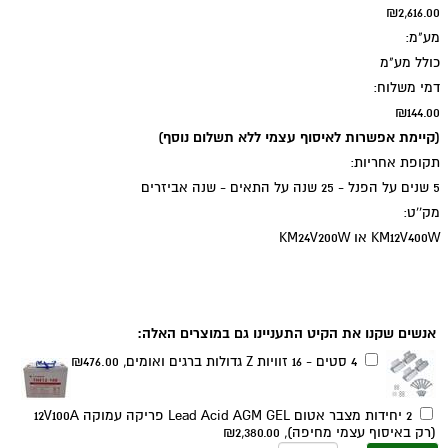
₪2,616.00
מע"מ:
כולל מע"מ
דמי משלוח:
₪144.00
(קיימת אפשרות לאיסוף עצמי ללא תשלום נוסף)
תקופת אחריות:
5 שנים על הפנל - 25 שנה על התאים - שנה אביזרים
מק''ט:
KM12V400W או KM24V200W
תוספות אפשריות:
אנשים שקנו את הקיט התעניינו גם במוצרים האלה:
4 סטים - 16 זוויות Z גדולות ברגים ואומים,
₪476.00
2 יחידות מצבר אטום Lead Acid AGM GEL פריקה עמוקה 12V100A
(רק באיסוף עצמי מחיפה),
₪2,380.00