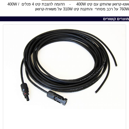
אוטו-קרוואן שהותקן עם קיט 400W - הדגמה להצבת קיט 4 פנלים 400W /
760W על רכב מסחרי והתקנת קיט 310W על משאית-קרוואן
מוצרים קשורים