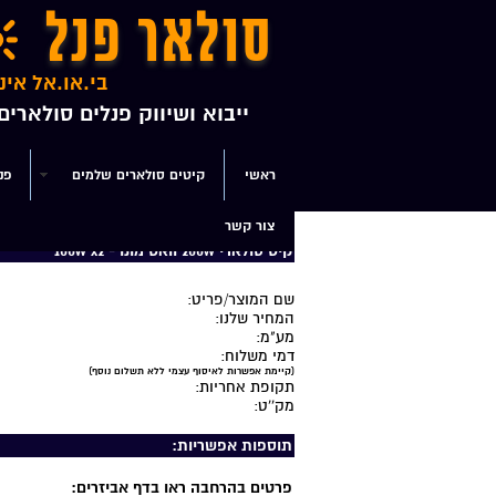
סולאר פנל
בי.או.אל אינ
ייבוא ושיווק פנלים סולארי
ראשי
קיטים סולארים שלמים
פנ
צור קשר
דף הבית
>>
קיטים סולארים שלמים
>> קיט סולארי 200w וואט מונו - 100w x2
קיט סולארי 200w וואט מונו - 100w x2
שם המוצר/פריט:
המחיר שלנו:
מע"מ:
דמי משלוח:
(קיימת אפשרות לאיסוף עצמי ללא תשלום נוסף)
תקופת אחריות:
מק''ט:
תוספות אפשריות:
פרטים בהרחבה ראו בדף אביזרים: