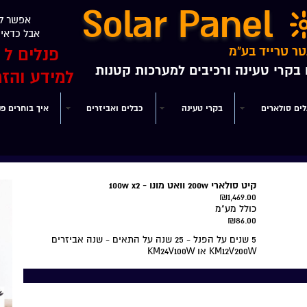
Solar Panel
אפשר לק
אבל כדאי ל
טר טרייד בע"מ
פנלים ל 24V12V מ 5W עד 190W
ם בקרי טעינה ורכיבים למערכות קטנות
למידע והזמנות 
לים סולארים
בקרי טעינה
כבלים ואביזרים
איך בוחרים פנ
קיט סולארי 200w וואט מונו - 100w x2
₪1,469.00
כולל מע"מ
₪86.00
5 שנים על הפנל - 25 שנה על התאים - שנה אביזרים
KM12V200W או KM24V100W