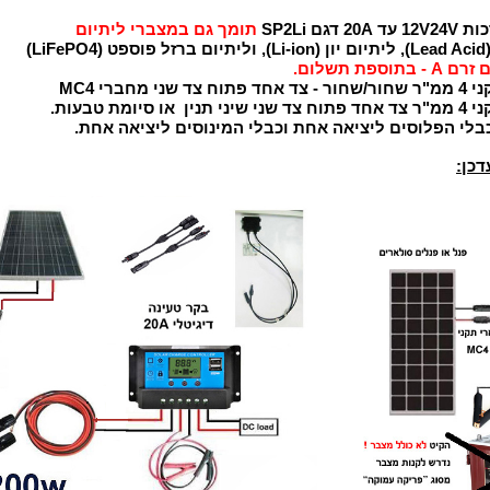
 SP2Li
תומך גם במצברי ליתיום
)
 תשלום.
חברי MC4
מת טבעות.
דכן: