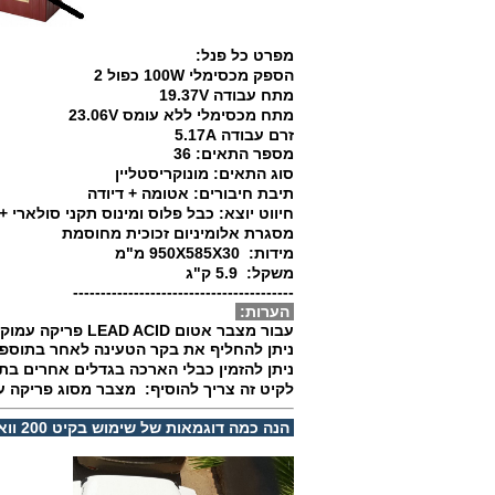
מפרט כל פנל:
הספק מכסימלי 100W כפול 2
מתח עבודה 19.37V
מתח מכסימלי ללא עומס 23.06V
זרם עבודה 5.17
A
מספר התאים: 36
סוג התאים: מונוקריסטליין
תיבת חיבורים: אטומה + דיודה
חיווט יוצא: כבל פלוס ומינוס תקני סולארי + מח
מסגרת אלומיניום זכוכית מחוסמת
מידות: 950X585X30 מ"מ
משקל: 5.9 ק"ג
----------------------------------------
הערות:
עבור מצבר אטום LEAD ACID פריקה עמוקה - התקשרו לבדיקת מלאי.
ניתן להחליף את בקר הטעינה לאחר בתוספ
ניתן להזמין כבלי הארכה בגדלים אחרים בת
לקיט זה צריך להוסיף: מצבר מסוג פריקה ע
הנה כמה דוגמאות של שימוש בקיט 200 וואט שנעשה וצולם בתודה ע"י לקוחות: