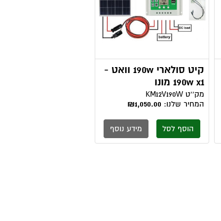
קיט סולארי 190w וואט -
190w x1 מונו
מק''ט
KM12V190W
המחיר שלנו:
₪1,050.00
הוסף לסל
מידע נוסף