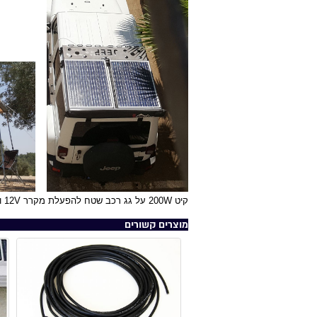
קיט 200W על גג רכב שטח להפעלת מקרר 12V ותאורת מחנה או (משמאל) ל
מוצרים קשורים