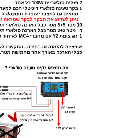
2 פנלים סולאריים 100W כל אחד
בקר טעינה סולארי דיגיטלי חכם למערכות 12V24V עד 20A דגם
1
מתאים גם למצברי עופרת חומצה/ג'ל (Lead Acid), ליתיום יון (Li-ion), וליתיום ברזל פוספט (LiFePO4
ניתן לשדרג את הבקר לבקר שמראה גם זרם A - בתוספת
10 מטר
5+5 מטר
כבל הארכה סולארי תקני 4 ממ"ר שחור/שחור - צד אחד פתוח צד שני מ
4 מטר
2+2 מטר
כבל הארכה סולארי תקני 4 ממ"ר צד אחד פתוח צד שני שיני תנין או סיו
1 זוג צומת Y2 עם מחברי MC4 לאיחוד כבלי הפלוסים ליציאה אחת וכבלי המינוסים ליציאה אחת.
אופציות להזמנה או בחירה - התקשרו לע
כבלי הארכה באורך אחר מחמישה מטר.