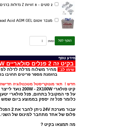
2 סטים - 8 זוויות Z גדולות ברגים ואומים,
מצבר אטום Lead Acid AGM GEL פריקה עמוקה 12V100A (רק באיסוף עצמי מחיפה),
הוסף לסל
כמות:
מידע נוסף
בקיט זה 2 פנלים סולאריים 100W חדישים מונוקריסטליין כולל כבלים עם מחברי MC4
מחיר משלוח מדלת לדלת לפי
שימו לב:
בהזמנת מספר פריטים תחויבו בסל הק
חדש ! תאי מונוקריסטל מטכנולוגיה חדישה
קיט סולארי 200W - 2X100W נועד לייצר חשמל מאור השמש ולטעון מצבר 12V במערכות בינוניות.
על פי המקובל בתחום, פנל סולארי יטען בממוצע בי
כלומר פנל זה יספק בממוצע ביום שמש כ 1000W במתח 19.3V המתאים לטעינה במערכת 12 וולט שזה כ 52A במצ
עבור מערכת 24V ניתן לחבר את 2 הפנלים בטור - KM24V100W.
​פלוס של אחד מתחבר למינוס של השני.
מה תמצאו בקיט ?