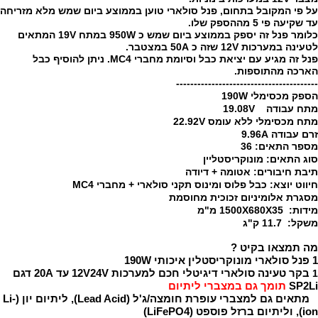
על פי המקובל בתחום, פנל סולארי טוען בממוצע ביום שמש מלא מזריחה
עד שקיעה פי 5 מההספק שלו.
כלומר פנל זה יספק בממוצע ביום שמש כ 950W במתח 19V המתאים
לטעינה במערכות 12V שזה כ 50A במצטבר.
פנל זה מגיע עם יציאת כבל וסיומת מחברי MC4. ניתן להוסיף כבל
הארכה מהתוספות.
----------------------------------------
הספק מכסימלי 190W
מתח עבודה 19.08V
מתח מכסימלי ללא עומס 22.92V
זרם עבודה 9.96
A
מספר התאים: 36
סוג התאים: מונוקריסטליין
תיבת חיבורים: אטומה + דיודה
חיווט יוצא: כבל פלוס ומינוס תקני סולארי + מחברי MC4
מסגרת אלומיניום זכוכית מחוסמת
מידות: 1500X680X35 מ"מ
משקל: 11.7 ק"ג
מה תמצאו בקיט ?
1 פנל סולארי מונוקריסטלין איכותי 190W
בקר טעינה סולארי דיגיטלי חכם למערכות 12V24V עד 20A דגם
1
SP2Li
תומך גם במצברי ליתיום
מתאים גם למצברי עופרת חומצה/ג'ל (Lead Acid), ליתיום יון (Li-
ion), וליתיום ברזל פוספט (LiFePO4)