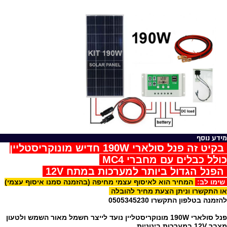
מידע נוסף
בקיט זה פנל סולארי 190W חדיש מונוקריסטליין
כולל כבלים עם מחברי MC4
הפנל הגדול ביותר למערכות במתח 12V
שימו לב:
המחיר הוא לאיסוף עצמי מחיפה (בהזמנה סמנו איסוף עצמי)
או התקשרו וניתן הצעת מחיר להובלה
להזמנה בטלפון התקשרו 0505345230
פנל סולארי 190W מונוקריסטליין נועד לייצר חשמל מאור השמש ולטעון
מצבר 12V במערכות בינוניות.