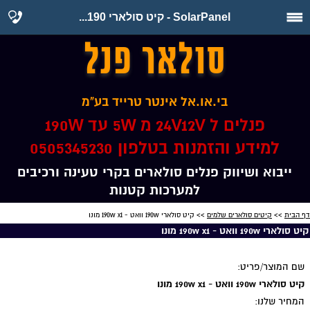
SolarPanel - קיט סולארי 190...
סולאר פנל
בי.או.אל אינטר טרייד בע"מ
פנלים ל 24V12V מ 5W עד 190W
למידע והזמנות בטלפון 0505345230
ייבוא ושיווק פנלים סולארים בקרי טעינה ורכיבים
למערכות קטנות
דף הבית
>>
קיטים סולארים שלמים
>> קיט סולארי 190w וואט - 190w x1 מונו
קיט סולארי 190w וואט - 190w x1 מונו
שם המוצר/פריט:
קיט סולארי 190w וואט - 190w x1 מונו
המחיר שלנו: