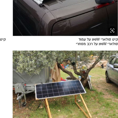
קיט סולארי 190W על עמוד קיט
סולארי 190W על רכב מסחרי