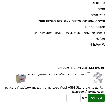
₪1,050.00
מע"מ:
כולל מע"מ
(קיימת אפשרות לאיסוף עצמי ללא תשלום נוסף)
תקופת אחריות:
5 שנים על הפנל - 25 שנה על התאים - שנה אביזרים
מק''ט:
KM12V190W
תוספות אפשריות:
פרטים בהרחבה ראו בדף אביזרים:
סט 4 זוויות Z גדולות ברגים ואומים,
₪119.00
מצבר אטום Lead Acid AGM GEL פריקה עמוקה 12V100A (רק באיסוף
עצמי מחיפה),
₪1,190.00
הוסף לסל
כמות: