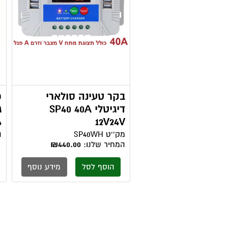
בקר טעינה סולארי
דיגיטלי SP40 40A
12V24V
4
מק''ט
SP40WH
ה
המחיר שלנו:
₪440.00
הוסף לסל
מידע נוסף