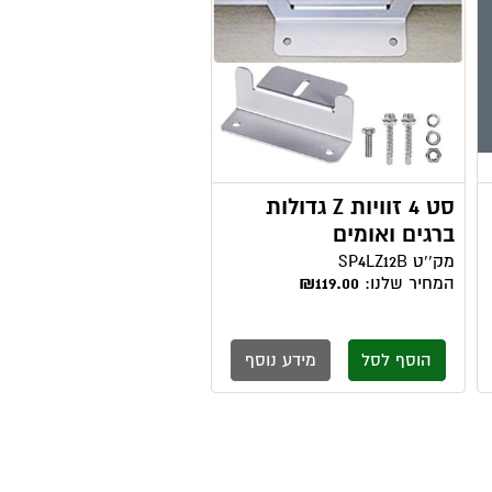
סט 4 זוויות Z גדולות
ברגים ואומים
מק''ט
SP4LZ12B
המחיר שלנו:
₪119.00
הוסף לסל
מידע נוסף