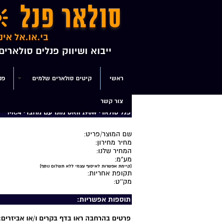
סולאר פנל
בי.או.אל אינ
ייבוא ושיווק פנלים סולארי
ראשי
קיטים סולארים שלמים
פנ
צור קשר
דף הבית
>>
פנלים סולארים
>> פנל סולארי 190w וואט מונו עם מחברי MC4
פנל סולארי 190w וואט מונו עם מחברי MC4
שם המוצר/פריט:
מחיר מחירון:
המחיר שלנו:
מע"מ:
(קיימת אפשרות לאיסוף עצמי ללא תשלום נוסף)
תקופת אחריות:
מק''ט:
תוספות אפשריות:
פרטים בהרחבה ראו בדף בקרים ו/או אביזרים: