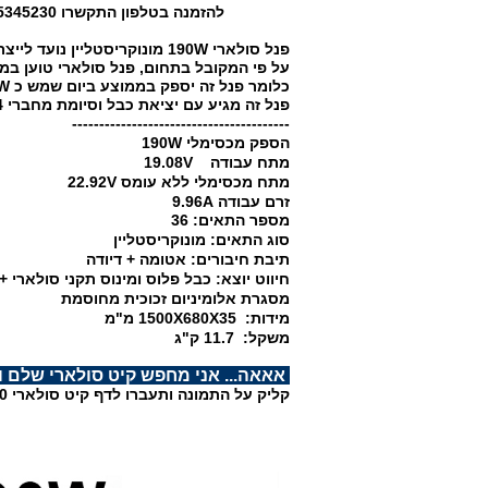
להזמנה בטלפון התקשרו 0505345230
פנל סולארי 190W מונוקריסטליין נועד לייצר חשמל מאור השמש ולטעון מצבר 12V במערכות בינוניות.
על פי המקובל בתחום, פנל סולארי טוען בממוצע ב
כלומר פנל זה יספק בממוצע ביום שמש כ 950W במתח 19V המתאים לטעינה במערכות 12V שזה כ 50A במצטבר.
פנל זה מגיע עם יציאת כבל וסיומת מחברי MC4. ניתן להוסיף כבל הארכה מהתוספות.
----------------------------------------
הספק מכסימלי 190W
מתח עבודה 19.08V
מתח מכסימלי ללא עומס 22.92V
זרם עבודה 9.96
A
מספר התאים: 36
סוג התאים: מונוקריסטליין
תיבת חיבורים: אטומה + דיודה
חיווט יוצא: כבל פלוס ומינוס תקני סולארי + מ
מסגרת אלומיניום זכוכית מחוסמת
מידות: 1500X680X35 מ"מ
משקל: 11.7 ק"ג
אאאה... אני מחפש קיט סולארי שלם ו
קליק על התמונה ותעברו לדף קיט סולארי 190 וואט באתר