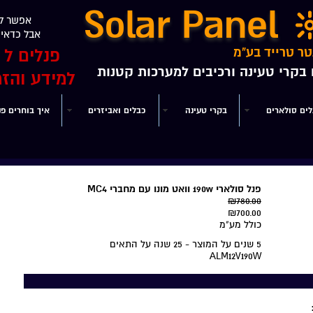
Solar Panel
אפשר לק
אבל כדאי ל
טר טרייד בע"מ
פנלים ל 24V12V מ 5W עד 190W
ם בקרי טעינה ורכיבים למערכות קטנות
למידע והזמנות 
לים סולארים
בקרי טעינה
כבלים ואביזרים
איך בוחרים פנ
פנל סולארי 190w וואט מונו עם מחברי MC4
₪780.00
₪700.00
כולל מע"מ
5 שנים על המוצר - 25 שנה על התאים
ALM12V190W