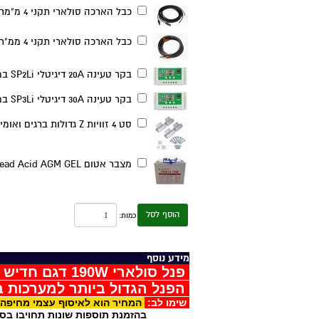
כבל הארכה סולארי תקני 4 מ"מר באורך 5+5 מטר צד אחד פתוח צד שני מחברי MC4 זכר ונקבה,
כבל הארכה סולארי תקני 4 ממ"ר באורך 2+2 מטר פתוח/טבעות,
בקר טעינה 20A דיגיטלי SP2Li במבצע,
בקר טעינה 30A דיגיטלי SP3Li במבצע,
סט 4 זוויות Z גדולות ברגים ואומים,
מצבר אטום Lead Acid AGM GEL פריקה עמוקה 12V100A (רק באיסוף עצמי מחיפה),
הוסף לסל
כמות:
מידע נוסף
פנל סולארי 190W דגם חדיש מונוקריסטליין כולל כבלים עם מחברי MC4
הפנל הגדול ביותר למערכות במת
שימו לב:
המחיר הוא לאיסוף עצמי מחיפה
בהזמנת תוספות שונות תחויבו בסל הק