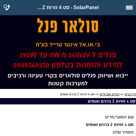
SolarPanel - סט 4 זוויות Z ...
סולאר פנל
בי.או.אל אינטר טרייד בע"מ
פנלים ל 24V12V מ 5W עד 190W
למידע והזמנות בטלפון 0505345230
ייבוא ושיווק פנלים סולארים בקרי טעינה ורכיבים
למערכות קטנות
דף הבית
>>
כבלים ואביזרים
>> סט 4 זוויות Z ברגים ואומים
סט 4 זוויות Z ברגים ואומים
שם המוצר/פריט:
סט 4 זוויות Z ברגים ואומים
המחיר שלנו: