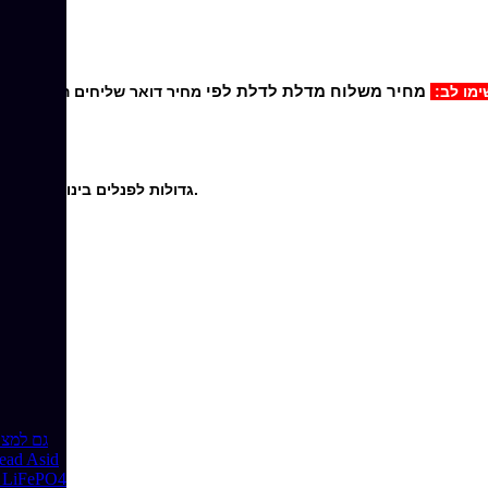
מחיר משלוח מדלת לדלת לפי
ימו לב:
מחיר דואר שליחים הוא -.66 ש"ח לחבילה עד 1 ק"ג.
בהזמנת מספר מוצרים תחויבו בסל הקניות על דמי משלוח רק פעם אחת.
סט 4 זוויות Z גדולות לפנלים בינוניים וגדולים בתוספת ברגים ואומים להגבהת והתקנת הפנל הסולארי.
בקר טעינה סולארי דיגיטלי 
בקר טעינה סולארי מוגן מים 12V24V 10A פתוח 24H 
בקר טעינה סולארי מוגן מים 10A 12.8V ליתיום ברזל פוספט iFePO4