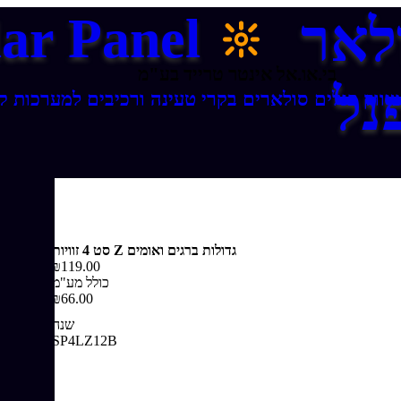
לאר
lar Panel
בי.או.אל אינטר טרייד בע"מ
נל
שיווק פנלים סולארים בקרי טעינה ורכיבים למערכות ק
סט 4 זוויות Z גדולות ברגים ואומים
₪119.00
כולל מע"מ
₪66.00
שנה
SP4LZ12B