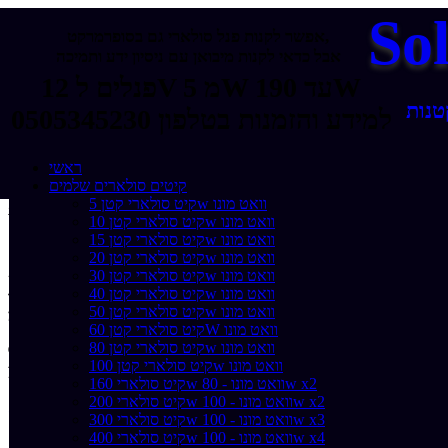
So
אפשר לקנות פנל סולארי גם בסופרמרקט,
אבל כדאי לקנות מיבואן עם ניסיון ידע ותמיכה
פנלים ל 12V מ 5W עד 190W
טנות
למידע והזמנות בטלפון 0505345230
ראשי
קיטים סולארים שלמים
קיט סולארי קטן 5w וואט מונו
>> סט 4 זוויות Z גדולות ברגים ואומים
דף הבית
>>
כבלים ואביזרים
קיט סולארי קטן 10w וואט מונו
סט 4 זוויות Z גדולות ברגים ואומים
קיט סולארי קטן 15w וואט מונו
קיט סולארי קטן 20w וואט מונו
קיט סולארי קטן 30w וואט מונו
שם המוצר/פריט:
קיט סולארי קטן 40w וואט מונו
המחיר שלנו:
קיט סולארי קטן 50w וואט מונו
מע"מ:
קיט סולארי קטן 60W וואט מונו
דמי משלוח:
קיט סולארי קטן 80w וואט מונו
(קיימת אפשרות לאיסוף עצמי ללא תשלום נוסף)
תקופת אחריות:
קיט סולארי קטן 100w וואט מונו
מק''ט:
קיט סולארי 160w וואט מונו - 80w x2
קיט סולארי 200w וואט מונו - 100w x2
הוסף לסל
קיט סולארי 300w וואט מונו - 100w x3
כמות:
קיט סולארי 400w וואט מונו - 100w x4