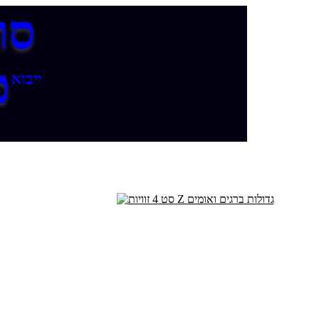
סו
פ
ייבוא ו