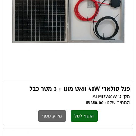
פנל סולארי 40W וואט מונו + 3 מטר כבל
מק''ט
ALM12V40W
המחיר שלנו:
₪350.00
הוסף לסל
מידע נוסף