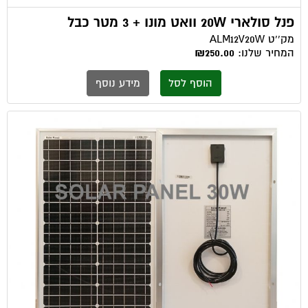
פנל סולארי 20W וואט מונו + 3 מטר כבל
מק''ט
ALM12V20W
המחיר שלנו:
₪250.00
הוסף לסל
מידע נוסף