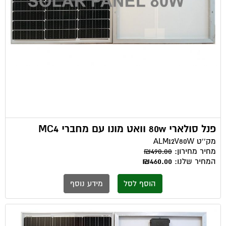
פנל סולארי 80w וואט מונו עם מחברי MC4
מק''ט
ALM12V80W
מחיר מחירון:
₪490.00
המחיר שלנו:
₪460.00
הוסף לסל
מידע נוסף