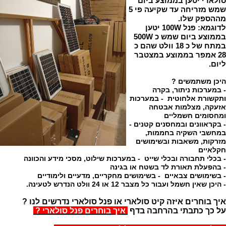
סולארי יטען בממוצע ביום
שמש מזריחה עד שקיעה פי 5
מההספק שלו.
לדוגמא: פנל 100W יטען
בממוצע ביום שמש כ 500W
במתח של כ 18 וולט שהם כ
28 אמפר בממוצע במצטבר
ליום.
היכן משתמשים ?
- במערכות ניתור, בקרה
ותקשורת אלחוטית - במערכות
אזעקה, מצלמות אבטחה
ומחסומים חשמליים
- בקראוונים ובמחסנים קטנים -
במחשבי השקיה בחממות,
מזרקות, משאבות ובשימושים
חקלאיים
- בכלי תחבורה ובכלי שייט
- במערכות שילוט, מסכי מידע והכוונה
- בהפעלת תאורת לד בשטח או בגינה
- בשימושים צבאיים - בשימושים מחקריים, מדעיים ולימודיים
- היכן שאין חשמל ועבור כל מצבר 12 או 24 וולט הנדרש לטעינה.
איך בוחרים איזה קיט סולארי או פנל סולארי נדרשים לנו ?
על כך כתבתי בהרחבה בדף
איך בוחרים
פנל סולארי ?