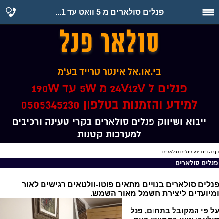
פנלים סולארים מ 5 וואט עד 1...
סולאר פנל
בי.או.אל אינטר טרייד בע"מ
פנלים ל 24V12V מ 5W עד 190W
למידע והזמנות בטלפון 0505345230
ייבוא ושיווק פנלים סולארים בקרי טעינה ורכיבים
למערכות קטנות
דף הבית
>> פנלים סולארים
פנלים סולארים
פנלים סולארים בנויים מתאים פוטו-וולטאים רגישים לאור
ומיועדים ליצירת חשמל מאור השמש.
על פי המקובל בתחום, פנל