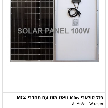
פנל סולארי 100w וואט מונו עם מחברי MC4
מק''ט
ALM12V100W