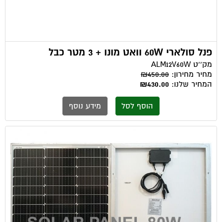
פנל סולארי 60W וואט מונו + 3 מטר כבל
מק''ט
ALM12V60W
מחיר מחירון:
₪450.00
המחיר שלנו:
₪430.00
הוסף לסל
מידע נוסף