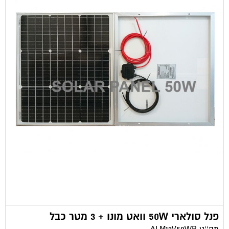
פנל סולארי 50W וואט מונו + 3 מטר כבל
מק''ט
ALM12V50WB