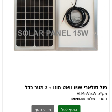
פנל סולארי 15W וואט מונו + 3 מטר כבל
מק''ט
ALM12V15W
המחיר שלנו:
₪215.00
הוסף לסל
מידע נוסף