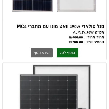
פנל סולארי 190w וואט מונו עם מחברי MC4
מק''ט
ALM12V190W
מחיר מחירון:
₪780.00
המחיר שלנו:
₪700.00
הוסף לסל
מידע נוסף