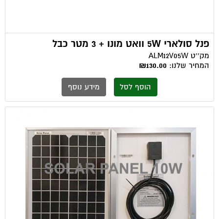
פנל סולארי 5W וואט מונו + 3 מטר כבל
מק''ט
ALM12V05W
המחיר שלנו:
₪130.00
הוסף לסל
מידע נוסף