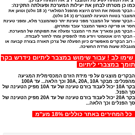
כמו כן מטרתו לבחון את יעילות המערכת ופעולתה התקינה:
- הבקר מווסת את הזרם היוצא מהפנל הסולארי (כ 18 וולט) וטוען את
המצבר בטווח הטעינה למצברים (כ 14 וולט).
- הבקר שומר על המצבר מפני טעינת יתר כשהמצבר מלא, ומפני טעינת
חסר או פריקה כאשר המצבר עובד ומתרוקן.
- הבקר מגן ומאריך את חיי המצבר ומעלה את תפוקתה של המערכת.
- הבקר הינו אוטומטי ויודע מתי להפסיק ומתי לחזור לעבודה.
- רוב הבקרים מאפשרים כיוון הפעלה של צרכן תאורה בצורה קבועה או
מוגבלת שעות מרדת החשיכה.
שימו לב ! עבור שימוש במצבר ליתיום נידרש בקר
תומך במצברי ליתיום
הבקרים מוצגים על פי מידת הזרם המכסימלית המגיעה
מהפנלים: מבקר 30A, 20A, 10A וכך הלאה... עד 100A
בקר 10A יכול לעבוד בזרם טעינה של עד 10A מפיק הטעינה של
סך הפנל.
בקר 20A יכול לעבוד בזרם טעינה של עד 20A מפיק הטעינה של
סך הפנלים וכך הלאה...
כל המחירים באתר כוללים 18% מע"מ