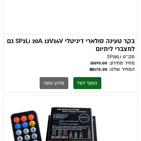
בקר טעינה סולארי דיגיטלי SP2Li 20A 12V24V גם
למצברי ליתיום
מק''ט
SP20Li
מחיר מחירון:
₪195.00
המחיר שלנו:
₪170.00
הוסף לסל
מידע נוסף