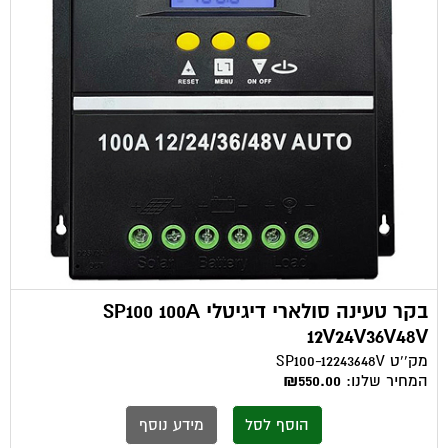
בקר טעינה סולארי דיגיטלי SP100 100A
12V24V36V48V
מק''ט
SP100-12243648V
המחיר שלנו:
₪550.00
הוסף לסל
מידע נוסף