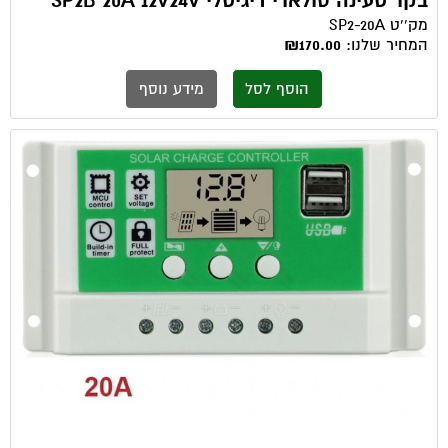
בקר טעינה סולארי דיגיטלי SP2B 20A 12V24V
מק''ט
SP2-20A
המחיר שלנו:
₪170.00
הוסף לסל
מידע נוסף