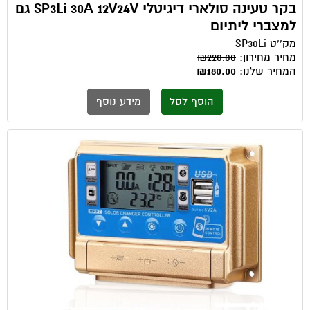
בקר טעינה סולארי דיגיטלי SP3Li 30A 12V24V גם
למצברי ליתיום
מק''ט
SP30Li
מחיר מחירון:
₪220.00
המחיר שלנו:
₪180.00
הוסף לסל
מידע נוסף