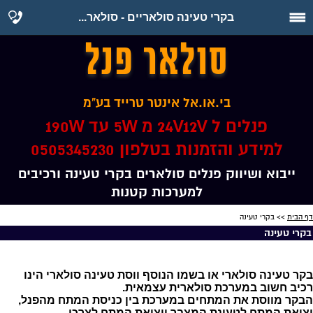
בקרי טעינה סולאריים - סולאר...
סולאר פנל
בי.או.אל אינטר טרייד בע"מ
פנלים ל 24V12V מ 5W עד 190W
למידע והזמנות בטלפון 0505345230
ייבוא ושיווק פנלים סולארים בקרי טעינה ורכיבים
למערכות קטנות
דף הבית
>> בקרי טעינה
בקרי טעינה
בקר טעינה סולארי או בשמו הנוסף ווסת טעינה סולארי הינו
רכיב חשוב במערכת סולארית עצמאית.
הבקר מווסת את המתחים במערכת בין כניסת המתח מהפנל,
יציאת המתח לטעינת המצבר ויציאת המתח לצרכן.