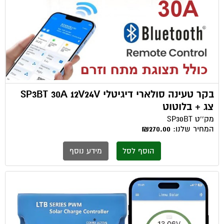
בקר טעינה סולארי דיגיטלי SP3BT 30A 12V24V
צג + בלוטוט
מק''ט
SP30BT
המחיר שלנו:
₪270.00
הוסף לסל
מידע נוסף