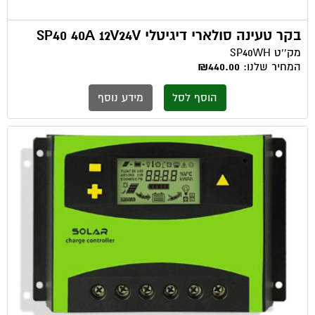
בקר טעינה סולארי דיגיטלי SP40 40A 12V24V
מק''ט
SP40WH
המחיר שלנו:
₪440.00
הוסף לסל
מידע נוסף