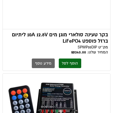
בקר טעינה סולארי מוגן מים 10A 12.8V ליתיום
ברזל פוספט LiFePO4
מק''ט
SPWP10DIP
המחיר שלנו:
₪240.00
הוסף לסל
מידע נוסף