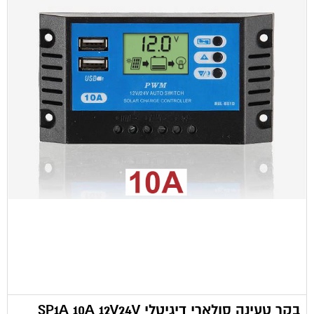
בקר טעינה סולארי דיגיטלי SP1A 10A 12V24V