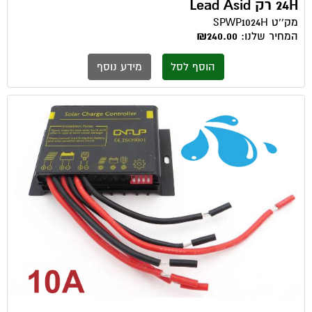
24H רק Lead Asid
מק''ט
SPWP1024H
המחיר שלנו:
₪240.00
הוסף לסל
מידע נוסף